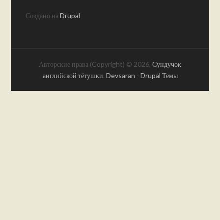
Создано на
Drupal
Авторские права (Copyright) © 2026,
Сундучок
английской тётушки
.
Devsaran
-
Drupal Темы