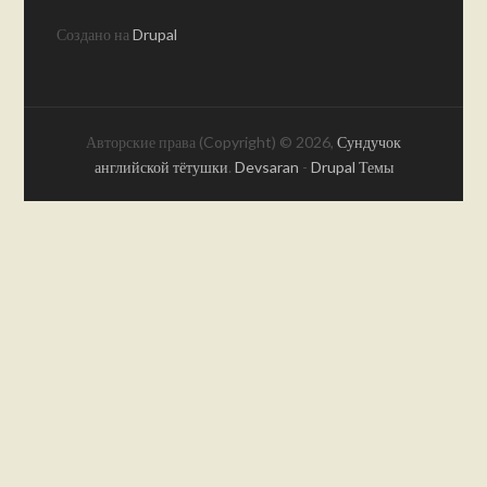
Создано на
Drupal
Авторские права (Copyright) © 2026,
Сундучок
английской тётушки
.
Devsaran
-
Drupal Темы