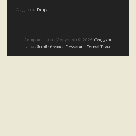
Создано на
Drupal
Авторские права (Copyright) © 2026,
Сундучок
английской тётушки
.
Devsaran
-
Drupal Темы