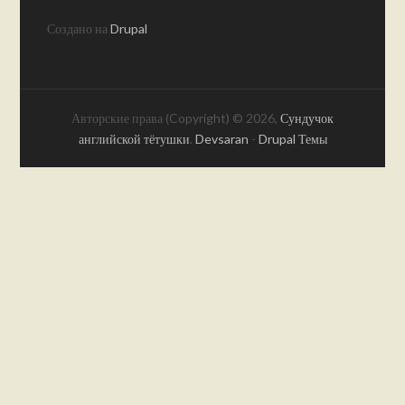
Создано на
Drupal
Авторские права (Copyright) © 2026,
Сундучок
английской тётушки
.
Devsaran
-
Drupal Темы