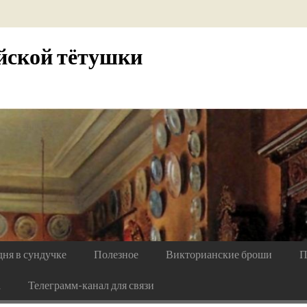
йской тётушки
дня в сундучке
Полезное
Викторианские броши
П
а
Телеграмм-канал для связи