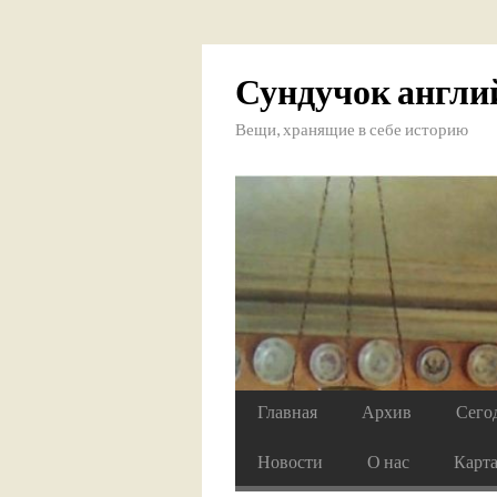
Сундучок англи
Вещи, хранящие в себе историю
Главная
Архив
Сего
Новости
О нас
Карт