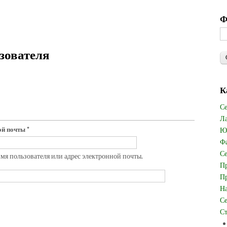
Ф
зователя
К
Се
Ла
ной почты
*
Юв
Фа
Се
имя пользователя или адрес электронной почты.
Пр
Пр
На
Се
Ст