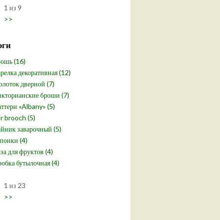
1 из 9
>>
эги
ошь (16)
релка декоративная (12)
лоток дверной (7)
кторианские броши (7)
ттерн «Albany» (5)
r brooch (5)
йник заварочный (5)
понки (4)
за для фруктов (4)
обка бутылочная (4)
1 из 23
>>