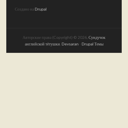
Создано на
Drupal
Авторские права (Copyright) © 2026,
Сундучок
английской тётушки
.
Devsaran
-
Drupal Темы