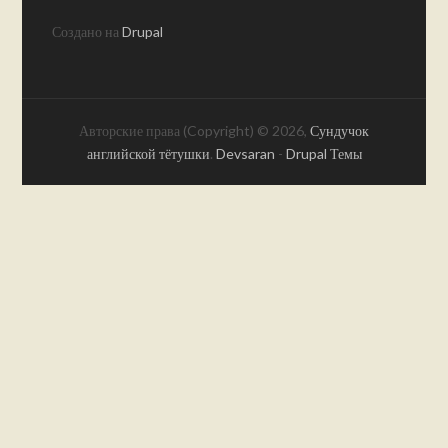
Создано на
Drupal
Авторские права (Copyright) © 2026,
Сундучок
английской тётушки
.
Devsaran
-
Drupal Темы