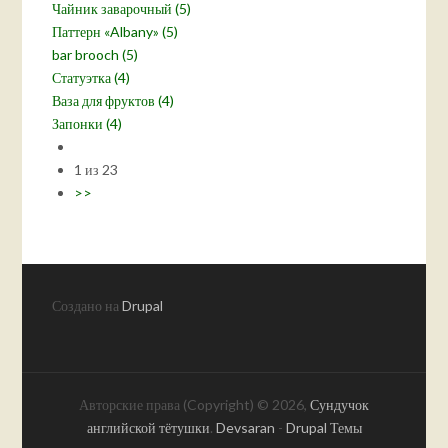
Чайник заварочный (5)
Паттерн «Albany» (5)
bar brooch (5)
Статуэтка (4)
Ваза для фруктов (4)
Запонки (4)
1 из 23
>>
Создано на
Drupal
Авторские права (Copyright) © 2026,
Сундучок
английской тётушки
.
Devsaran
-
Drupal Темы