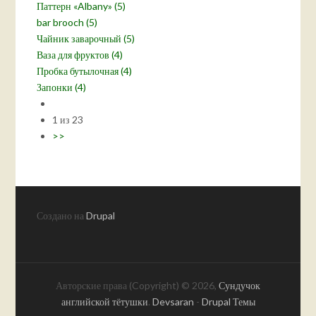
Паттерн «Albany» (5)
bar brooch (5)
Чайник заварочный (5)
Ваза для фруктов (4)
Пробка бутылочная (4)
Запонки (4)
1 из 23
>>
Создано на
Drupal
Авторские права (Copyright) © 2026,
Сундучок
английской тётушки
.
Devsaran
-
Drupal Темы