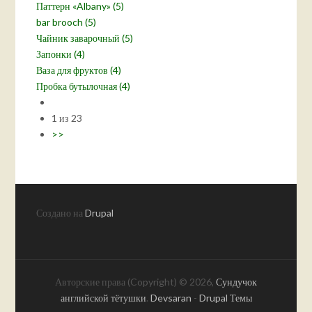
Паттерн «Albany» (5)
bar brooch (5)
Чайник заварочный (5)
Запонки (4)
Ваза для фруктов (4)
Пробка бутылочная (4)
1 из 23
>>
Создано на
Drupal
Авторские права (Copyright) © 2026,
Сундучок
английской тётушки
.
Devsaran
-
Drupal Темы