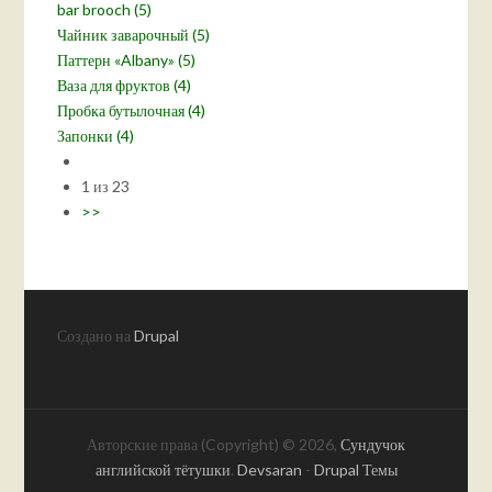
bar brooch (5)
Чайник заварочный (5)
Паттерн «Albany» (5)
Ваза для фруктов (4)
Пробка бутылочная (4)
Запонки (4)
1 из 23
>>
Создано на
Drupal
Авторские права (Copyright) © 2026,
Сундучок
английской тётушки
.
Devsaran
-
Drupal Темы