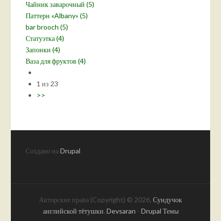
Чайник заварочный (5)
Паттерн «Albany» (5)
bar brooch (5)
Статуэтка (4)
Запонки (4)
Ваза для фруктов (4)
1 из 23
>>
Создано на
Drupal
Авторские права (Copyright) © 2026,
Сундучок
английской тётушки
.
Devsaran
-
Drupal Темы