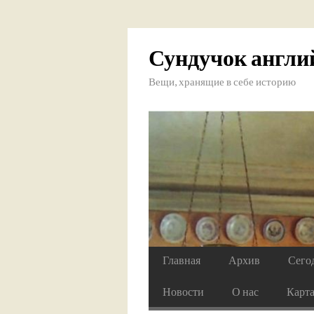
Сундучок англи
Вещи, хранящие в себе историю
Главная
Архив
Сего
Новости
О нас
Карт