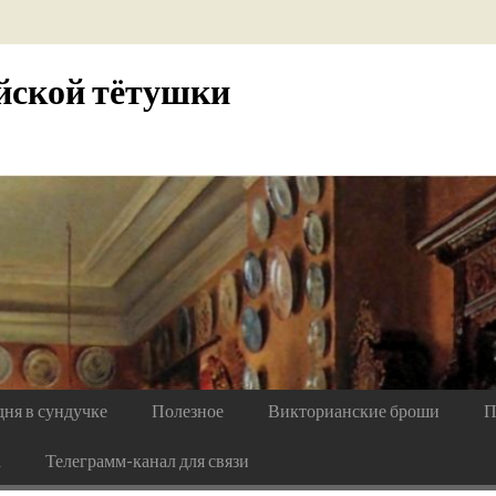
йской тётушки
дня в сундучке
Полезное
Викторианские броши
П
а
Телеграмм-канал для связи