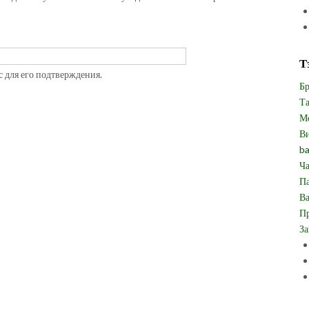
Т
с для его подтверждения.
Бр
Та
Мо
Ви
ba
Ча
Па
Ва
Пр
За