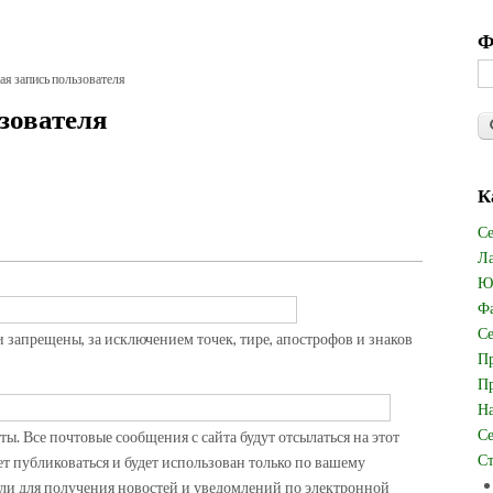
Ф
ая запись пользователя
зователя
К
Се
Ла
Юв
Фа
Се
запрещены, за исключением точек, тире, апострофов и знаков
Пр
Пр
На
Се
. Все почтовые сообщения с сайта будут отсылаться на этот
Ст
ет публиковаться и будет использован только по вашему
ли для получения новостей и уведомлений по электронной