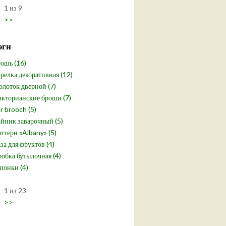
1 из 9
>>
эги
ошь (16)
релка декоративная (12)
лоток дверной (7)
кторианские броши (7)
r brooch (5)
йник заварочный (5)
ттерн «Albany» (5)
за для фруктов (4)
обка бутылочная (4)
понки (4)
1 из 23
>>