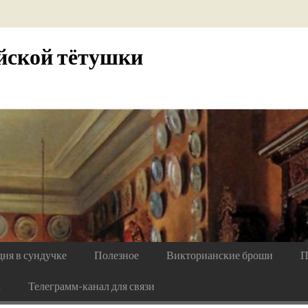
йской тётушки
дня в сундучке
Полезное
Викторианские броши
П
а
Телеграмм-канал для связи