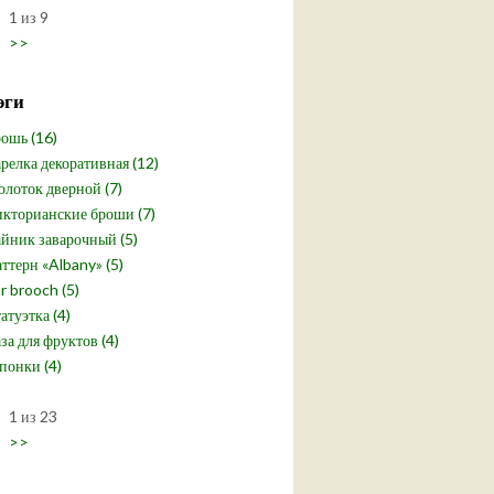
1 из 9
>>
эги
ошь (16)
релка декоративная (12)
лоток дверной (7)
кторианские броши (7)
йник заварочный (5)
ттерн «Albany» (5)
r brooch (5)
атуэтка (4)
за для фруктов (4)
понки (4)
1 из 23
>>