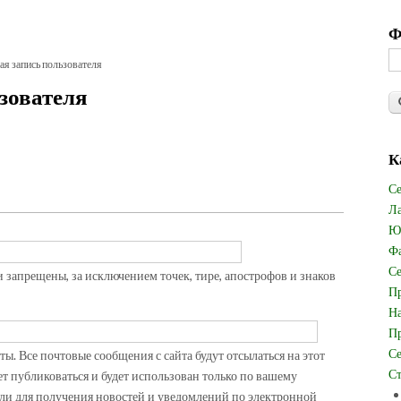
Ф
ая запись пользователя
зователя
К
Се
Ла
Юв
Фа
Се
запрещены, за исключением точек, тире, апострофов и знаков
Пр
На
Пр
Се
. Все почтовые сообщения с сайта будут отсылаться на этот
Ст
ет публиковаться и будет использован только по вашему
ли для получения новостей и уведомлений по электронной