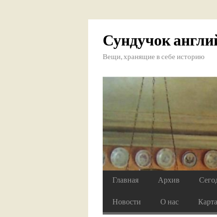
Сундучок англи
Вещи, хранящие в себе историю
Главная
Архив
Сего
Новости
О нас
Карт