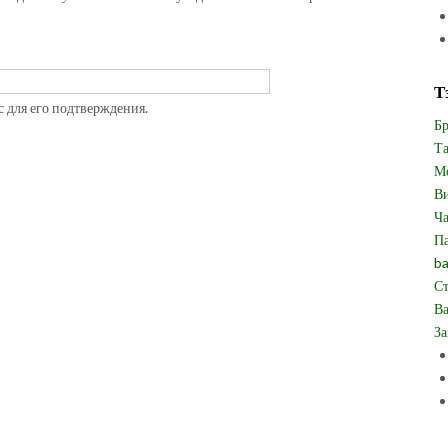
Т
с для его подтверждения.
Бр
Та
Мо
Ви
Ча
Па
ba
Ст
Ва
За