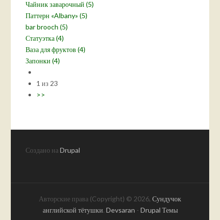
Чайник заварочный (5)
Паттерн «Albany» (5)
bar brooch (5)
Статуэтка (4)
Ваза для фруктов (4)
Запонки (4)
1 из 23
>>
Создано на
Drupal
Авторские права (Copyright) © 2026,
Сундучок
английской тётушки
.
Devsaran
-
Drupal Темы