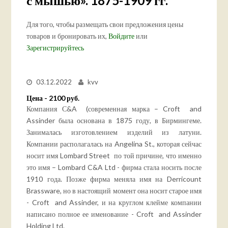
с мышью». 1875-1909 гг.
Для того, чтобы размещать свои предложения цены
товаров и бронировать их,
Войдите
или
Зарегистрируйтесь
03.12.2022
kvv
Цена - 2100 руб.
Компания С&A (современная марка – Croft and
Assinder была основана в 1875 году, в Бирмингеме.
Занималась изготовлением изделий из латуни.
Компании располагалась на Angelina St., которая сейчас
носит имя Lombard Street по той причине, что именно
это имя – Lombard C&A Ltd - фирма стала носить после
1910 года. Позже фирма меняла имя на Derricount
Brassware, но в настоящий момент она носит старое имя
- Croft and Assinder, и на круглом клейме компании
написано полное ее именование - Croft and Assinder
Holding Ltd.