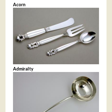
Acorn
Admiralty