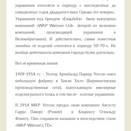
украшения относятся к периоду с шестидесятых до
семидесятых годов двадцатого века. Однако это неверно.
Украшения под брендом «Exquisite» были выпущены
компанией «WAP Watson Ltd» (второй по величине
компанией, производящей украшения в
Великобритании). И действительно, самые известные
линейки её изделий относятся к периоду 50-70-х. Но
вообще деятельность компании гораздо более длительна.
Вот её временная линия:
1909-1914 гг. - Уолтер Арчибальд Паркер Уотсон имел
небольшую фабрику в Хокли Хилл (Бирмингемские
производственные сети), выпускающую ювелирные
изделия разного толка, в том числе - золотые украшения.
В 1914 WAP Уотсон продал свою компанию Августу
Гарри Паверу (Power) и Кларенсу Освальду
Флинту. Они сохранили название и впоследствии стали
«WAP Watson LTD».