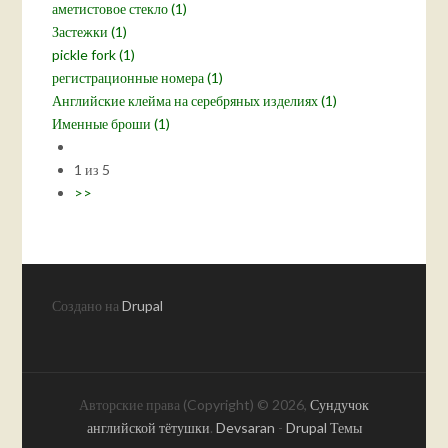
аметистовое стекло (1)
Застежки (1)
pickle fork (1)
регистрационные номера (1)
Английские клейма на серебряных изделиях (1)
Именные броши (1)
1 из 5
>>
Создано на
Drupal
Авторские права (Copyright) © 2026,
Сундучок
английской тётушки
.
Devsaran
-
Drupal Темы