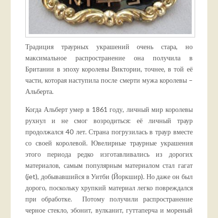
Традиция траурных украшений очень стара, но
максимальное распространение она получила в
Британии в эпоху королевы Виктории, точнее, в той её
части, которая наступила после смерти мужа королевы –
Альберта.
Когда Альберт умер в 1861 году, личный мир королевы
рухнул и не смог возродиться: её личный траур
продолжался 40 лет. Страна погрузилась в траур вместе
со своей королевой. Ювелирные траурные украшения
этого периода редко изготавливались из дорогих
материалов, самым популярным материалом стал гагат
(jet), добывавшийся в Уитби (Йоркшир). Но даже он был
дорого, поскольку хрупкий материал легко повреждался
при обработке. Потому получили распространение
черное стекло, эбонит, вулканит, гуттаперча и мореный