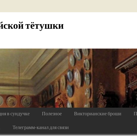
йской тётушки
дня в сундучке
Полезное
Викторианские броши
П
а
Телеграмм-канал для связи