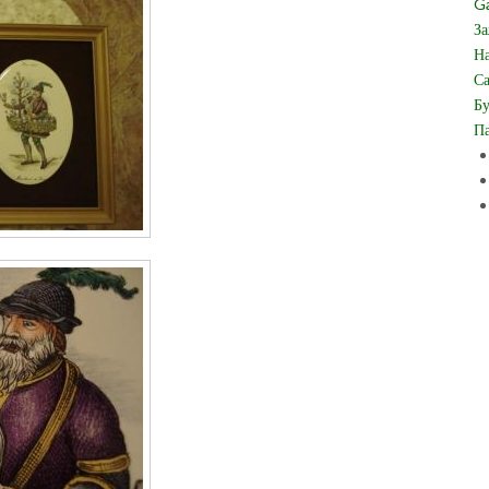
Ga
За
На
Са
Бу
Па