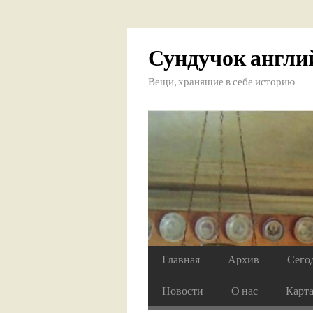
Сундучок англи
Вещи, хранящие в себе историю
Главная
Архив
Сего
Новости
О нас
Карт