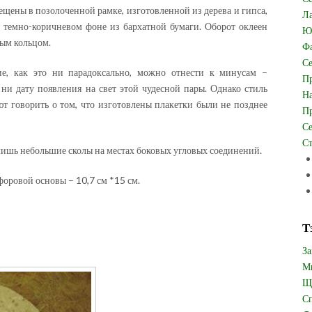
ещены в позолоченной рамке, изготовленной из дерева и гипса,
Ла
 темно-коричневом фоне из бархатной бумаги. Оборот оклеен
Юв
ым кольцом.
Фа
Се
е, как это ни парадоксально, можно отнести к минусам –
Пр
 ни дату появления на свет этой чудесной пары. Однако стиль
На
т говорить о том, что изготовлены плакетки были не позднее
Пр
Се
Ст
лишь небольшие сколы на местах боковых угловых соединений.
форовой основы – 10,7 см *15 см.
Т
За
Ми
Щи
Сп