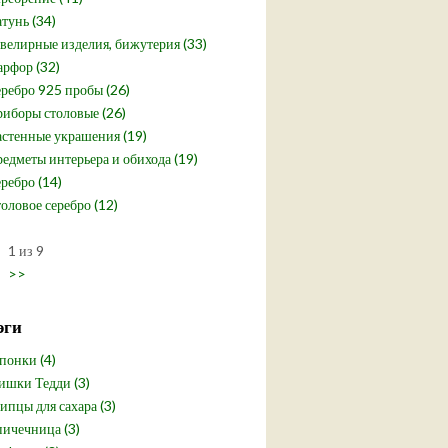
тунь (34)
елирные изделия, бижутерия (33)
рфор (32)
ребро 925 пробы (26)
иборы столовые (26)
стенные украшения (19)
едметы интерьера и обихода (19)
ребро (14)
оловое серебро (12)
1 из 9
>>
эги
понки (4)
шки Тедди (3)
пцы для сахара (3)
ичечница (3)