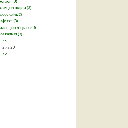
droon (3)
жим для шарфа (3)
бор ложек (3)
лфетки (3)
лавка для лацкана (3)
ра чайная (3)
<<
2 из 23
>>