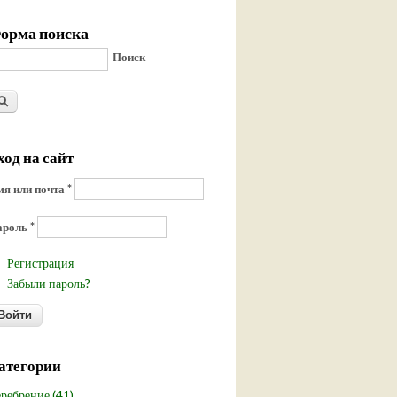
орма поиска
Поиск
ход на сайт
я или почта
*
ароль
*
Регистрация
Забыли пароль?
атегории
ребрение (41)