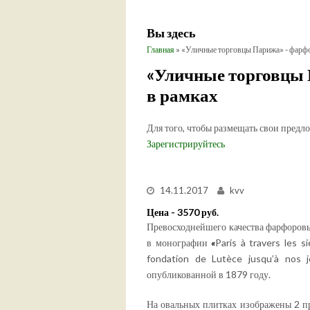
Вы здесь
Главная
» «Уличные торговцы Парижа» - фарфо
«Уличные торговцы 
в рамках
Для того, чтобы размещать свои предл
Зарегистрируйтесь
14.11.2017
kvv
Цена - 3570 руб.
Превосходнейшего качества фарфоровы
в монографии
«
Paris à travers les s
fondation de Lutèce jusqu’à nos j
опубликованной в 1879 году.
На овальных плитках изображены 2 пр