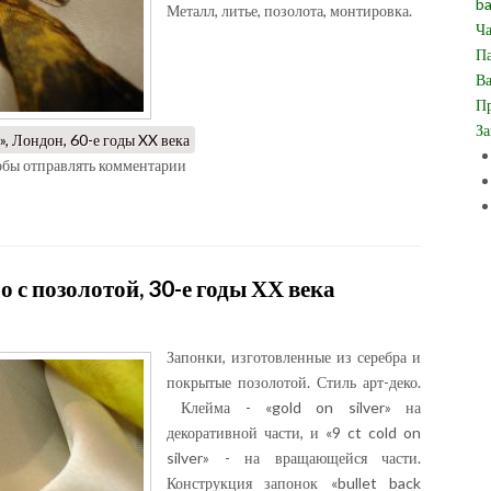
ba
Металл, литье, позолота, монтировка.
Ча
Па
Ва
Пр
За
, Лондон, 60-е годы XX века
тобы отправлять комментарии
о с позолотой, 30-е годы ХХ века
Запонки, изготовленные из серебра и
покрытые позолотой. Стиль арт-деко.
Клейма - «gold on silver» на
декоративной части, и «9 ct cold on
silver» - на вращающейся части.
Конструкция запонок «bullet back