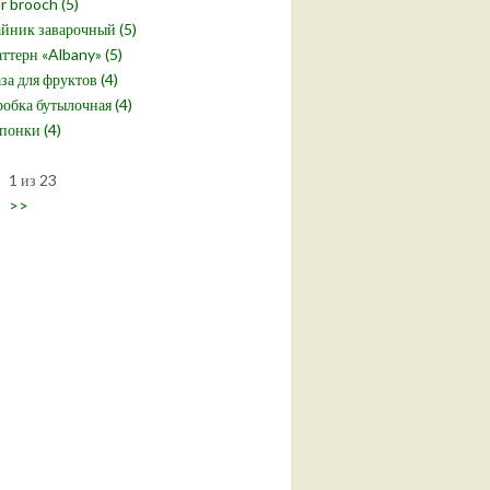
r brooch (5)
йник заварочный (5)
ттерн «Albany» (5)
за для фруктов (4)
обка бутылочная (4)
понки (4)
1 из 23
>>