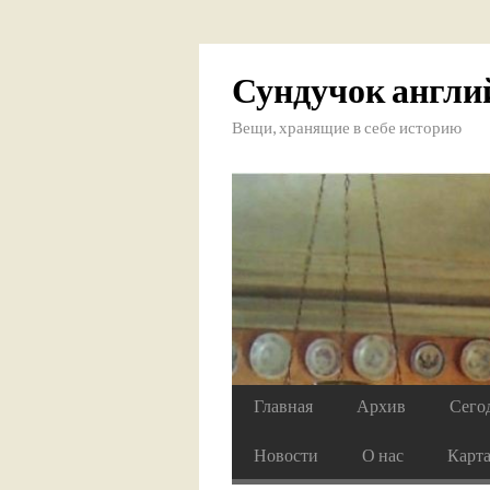
Сундучок англи
Вещи, хранящие в себе историю
Главная
Архив
Сего
Новости
О нас
Карт