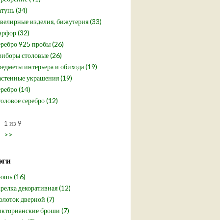
тунь (34)
елирные изделия, бижутерия (33)
рфор (32)
ребро 925 пробы (26)
иборы столовые (26)
едметы интерьера и обихода (19)
стенные украшения (19)
ребро (14)
оловое серебро (12)
1 из 9
>>
эги
ошь (16)
релка декоративная (12)
лоток дверной (7)
кторианские броши (7)