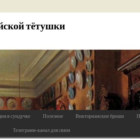
йской тётушки
дня в сундучке
Полезное
Викторианские броши
П
а
Телеграмм-канал для связи