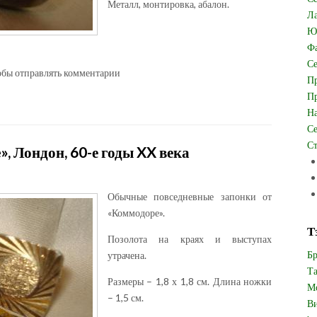
Металл, монтировка, абалон.
Ла
Юв
Фа
Се
тобы отправлять комментарии
Пр
Пр
На
Се
Ст
, Лондон, 60-е годы XX века
Обычные повседневные запонки от
«Коммодоре».
Т
Позолота на краях и выступах
Бр
утрачена.
Та
Размеры – 1,8 х 1,8 см. Длина ножки
Мо
– 1,5 см.
Ви