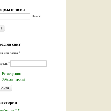
орма поиска
Поиск
ход на сайт
я или почта
*
ароль
*
Регистрация
Забыли пароль?
атегории
ребрение (41)