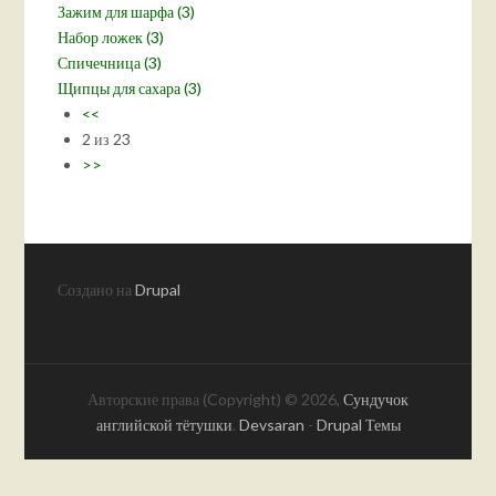
Зажим для шарфа (3)
Набор ложек (3)
Спичечница (3)
Щипцы для сахара (3)
<<
2 из 23
>>
Создано на
Drupal
Авторские права (Copyright) © 2026,
Сундучок
английской тётушки
.
Devsaran
-
Drupal Темы