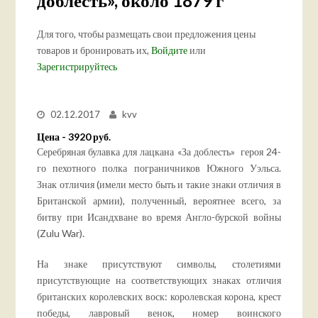
доблесть», около 1879 г
Для того, чтобы размещать свои предложения цены
товаров и бронировать их,
Войдите
или
Зарегистрируйтесь
02.12.2017
kvv
Цена - 3920 руб.
Серебряная булавка для лацкана «За доблесть» героя 24-
го пехотного полка пограничников Южного Уэльса.
Знак отличия (имели место быть и такие знаки отличия в
Британской армии), полученный, вероятнее всего, за
битву при Исандхване во время Англо-бурской войны
(Zulu War).
На знаке присутствуют символы, столетиями
присутствующие на соответствующих знаках отличия
британских королевских воск: королевская корона, крест
победы, лавровый венок, номер воинского