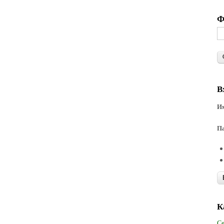
Ф
В
Им
П
К
Се