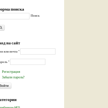
орма поиска
Поиск
ход на сайт
я или почта
*
ароль
*
Регистрация
Забыли пароль?
атегории
ребрение (41)