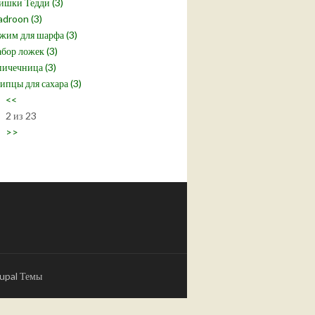
шки Тедди (3)
droon (3)
жим для шарфа (3)
бор ложек (3)
ичечница (3)
пцы для сахара (3)
<<
2 из 23
>>
upal Темы