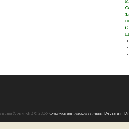
Ми
Ga
За
На
Сп
Щи
 права (Copyright) © 2026,
Сундучок английской тётушки
.
Devsaran
-
Dr