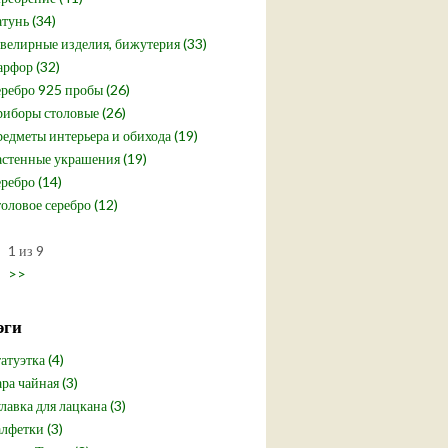
тунь (34)
елирные изделия, бижутерия (33)
рфор (32)
ребро 925 пробы (26)
иборы столовые (26)
едметы интерьера и обихода (19)
стенные украшения (19)
ребро (14)
оловое серебро (12)
1 из 9
>>
эги
атуэтка (4)
ра чайная (3)
лавка для лацкана (3)
лфетки (3)