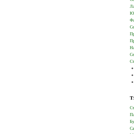
Ла
Юв
Фа
Се
Пр
Пр
На
Се
Ст
Т
Ст
Па
Бу
Са