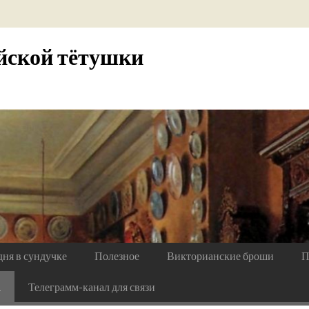
йской тётушки
дня в сундучке
Полезное
Викторианские броши
П
а
Телеграмм-канал для связи