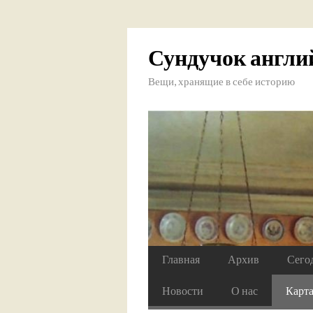
Сундучок англи
Вещи, хранящие в себе историю
Главная
Архив
Сего
Новости
О нас
Карт