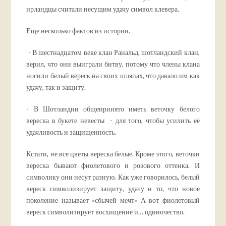
ирландцы считали несущим удачу символ клевера.
Еще несколько фактов из истории.
- В шестнадцатом веке клан Ранальд, шотландский клан,
верил, что они выиграли битву, потому что члены клана
носили белый вереск на своих шляпах, что давало им как
удачу, так и защиту.
- В Шотландии общепринято иметь веточку белого
вереска в букете невесты - для того, чтобы усилить её
удачливость и защищенность.
Кстати, не все цветы вереска белые. Кроме этого, веточки
вереска бывают фиолетового и розового оттенка. И
символику они несут разную. Как уже говорилось, белый
вереск символизирует защиту, удачу и то, что новое
поколение называет «сбычей мечт» А вот фиолетовый
вереск символизирует восхищение и… одиночество.