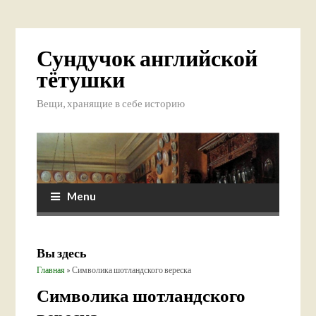
Сундучок английской
тётушки
Вещи, хранящие в себе историю
Menu
Вы здесь
Главная
» Символика шотландского вереска
Символика шотландского