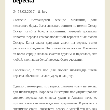
вереска
28.03.2017
kvv
Согласно шотландской легенде, Мальвина, дочь
кельтского барда, была связана с воином по имени Оскар.
Оскар погиб в бою, а посланник, который доставлял
новости, передал его возлюбленной вереск в знак любви
Оскара. Когда слезы девушки упали на вереск, ветки
растения побледнели. Но, хотя ей было тяжело, Мальвина
от всего сердца желала счастья другим и надеялась, что
любой, кто нашел белый вереск, будет счастлив.
Собственно, с тех пор для любого шотландца цветы
вереска обычно означают удачу и защиту.
Однако с некоторых пор вереск означает удачу не только
для шотландцев. Королева Виктория популяризировала
символ вереска как символ удачи в Англии из-за ее
признательности шотландским традициям. В результате
англичане стали связывать вереск с удачей так же, как