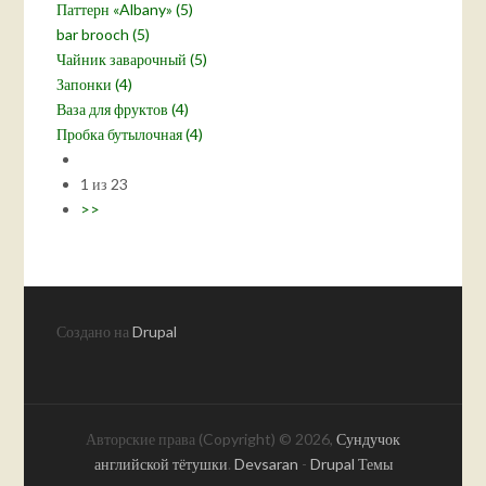
Паттерн «Albany» (5)
bar brooch (5)
Чайник заварочный (5)
Запонки (4)
Ваза для фруктов (4)
Пробка бутылочная (4)
1 из 23
>>
Создано на
Drupal
Авторские права (Copyright) © 2026,
Сундучок
английской тётушки
.
Devsaran
-
Drupal Темы