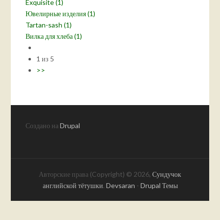
Exquisite (1)
Ювелирные изделия (1)
Tartan-sash (1)
Вилка для хлеба (1)
1 из 5
>>
Создано на
Drupal
Авторские права (Copyright) © 2026,
Сундучок
английской тётушки
.
Devsaran
-
Drupal Темы