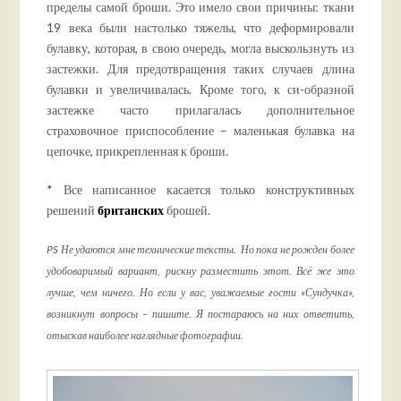
пределы самой броши. Это имело свои причины: ткани
19 века были настолько тяжелы, что деформировали
булавку, которая, в свою очередь, могла выскользнуть из
застежки. Для предотвращения таких случаев длина
булавки и увеличивалась. Кроме того, к си-образной
застежке часто прилагалась дополнительное
страховочное приспособление – маленькая булавка на
цепочке, прикрепленная к броши.
* Все написанное касается только конструктивных
решений
британских
брошей.
PS Не удаются мне технические тексты. Но пока не рожден более
удобоваримый вариант, рискну разместить этот. Всё же это
лучше, чем ничего. Но если у вас, уважаемые гости «Сундучка»,
возникнут вопросы – пишите. Я постараюсь на них ответить,
отыскав наиболее наглядные фотографии.