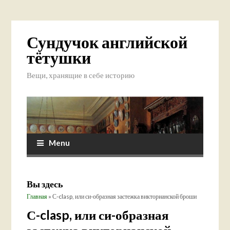
Сундучок английской
тётушки
Вещи, хранящие в себе историю
Menu
Вы здесь
Главная
» С-clasp, или си-образная застежка викторианской броши
С-clasp, или си-образная