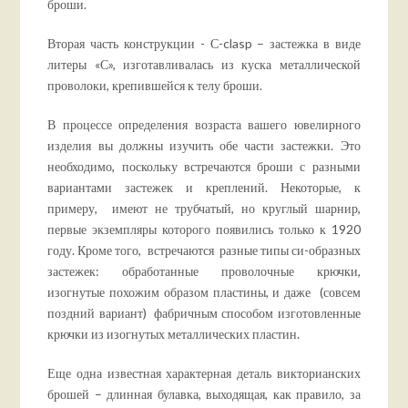
броши.
Вторая часть конструкции - С-clasp – застежка в виде
литеры «С», изготавливалась из куска металлической
проволоки, крепившейся к телу броши.
В процессе определения возраста вашего ювелирного
изделия вы должны изучить обе части застежки. Это
необходимо, поскольку встречаются броши с разными
вариантами застежек и креплений. Некоторые, к
примеру, имеют не трубчатый, но круглый шарнир,
первые экземпляры которого появились только к 1920
году. Кроме того, встречаются разные типы си-образных
застежек: обработанные проволочные крючки,
изогнутые похожим образом пластины, и даже (совсем
поздний вариант) фабричным способом изготовленные
крючки из изогнутых металлических пластин.
Еще одна известная характерная деталь викторианских
брошей – длинная булавка, выходящая, как правило, за