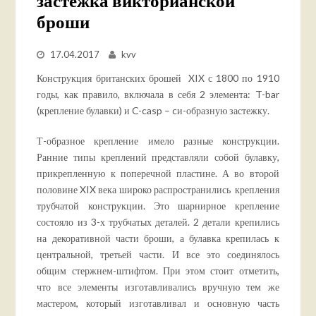
застежка викторианской
броши
17.04.2017
kvv
Конструкция британских брошей XIX с 1800 по 1910
годы, как правило, включала в себя 2 элемента: T-bar
(крепление булавки) и C-casp – cи-образную застежку.
Т-образное крепление имело разные конструкции.
Ранние типы креплений представляли собой булавку,
прикрепленную к поперечной пластине. А во второй
половине XIX века широко распространились крепления
трубчатой конструкции. Это шарнирное крепление
состояло из 3-х трубчатых деталей. 2 детали крепились
на декоративной части броши, а булавка крепилась к
центральной, третьей части. И все это соединялось
общим стержнем-штифтом. При этом стоит отметить,
что все элементы изготавливались вручную тем же
мастером, который изготавливал и основную часть