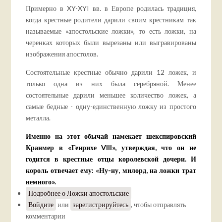
Примерно в XY-XYI вв. в Европе родилась традиция,
когда крестные родители дарили своим крестникам так
называемые «апостольские ложки», то есть ложки, на
черенках которых были вырезаны или выгравированы
изображения апостолов.
Состоятельные крестные обычно дарили 12 ложек, и
только одна из них была серебряной. Менее
состоятельные дарили меньшее количество ложек, а
самые бедные - одну-единственную ложку из простого
металла.
Именно на этот обычай намекает шекспировский
Кранмер в «Генрихе VIII», утверждая, что он не
годится в крестные отцы королевской дочери. И
король отвечает ему: «Ну-ну, милорд, на ложки трат
немного».
Подробнее
о Ложки апостольские
Войдите
или
зарегистрируйтесь
, чтобы отправлять
комментарии