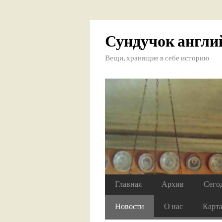
Сундучок англи
Вещи, хранящие в себе историю
Главная
Архив
Сего
Новости
О нас
Карт