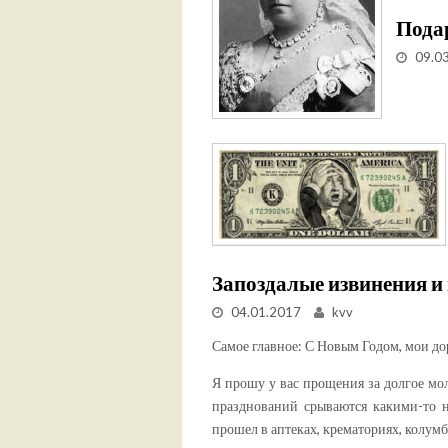
Пода
09.0
Запоздалые извинения и
04.01.2017
kvv
Самое главное: С Новым Годом, мои дор
Я прошу у вас прощения за долгое мо
празднований срываются какими-то 
прошел в аптеках, крематориях, колумба