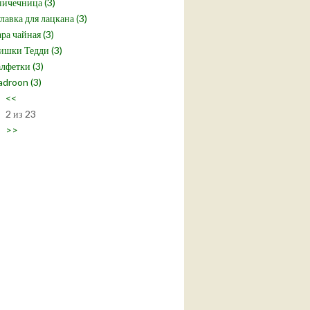
ичечница (3)
лавка для лацкана (3)
ра чайная (3)
шки Тедди (3)
лфетки (3)
droon (3)
<<
2 из 23
>>