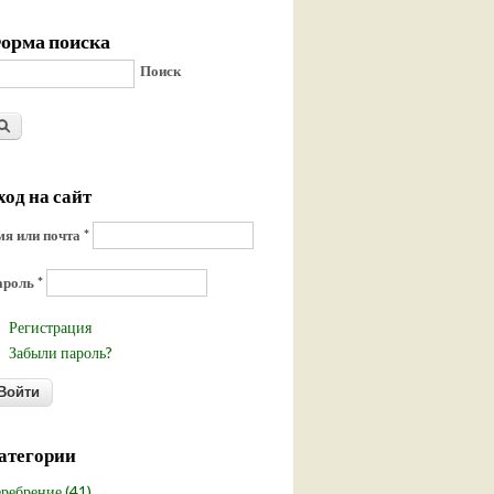
орма поиска
Поиск
ход на сайт
я или почта
*
ароль
*
Регистрация
Забыли пароль?
атегории
ребрение (41)