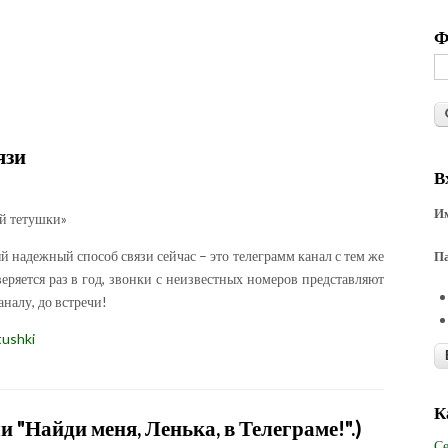
Ф
язи
В
Им
й тетушки»
 надежный способ связи сейчас – это телеграмм канал с тем же
П
веряется раз в год, звонки с неизвестных номеров представляют
аналу, до встречи!
tushki
К
 "Найди меня, Ленька, в Телеграме!".)
Се