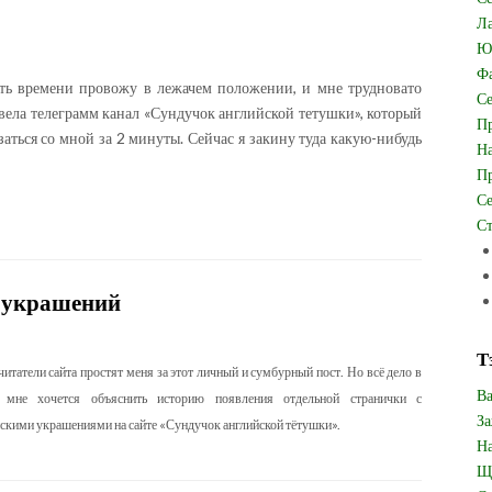
Ла
Юв
Фа
сть времени провожу в лежачем положении, и мне трудновато
Се
завела телеграмм канал «Сундучок английской тетушки», который
Пр
заться со мной за 2 минуты. Сейчас я закину туда какую-нибудь
На
Пр
Се
Ст
 украшений
Т
читатели сайта простят меня за этот личный и сумбурный пост. Но всё дело в
Ва
 мне хочется объяснить историю появления отдельной странички с
За
скими украшениями на сайте «Сундучок английской тётушки».
На
Щи