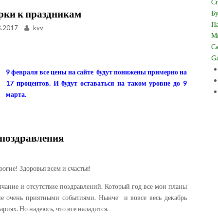
Сп
рки к праздникам
Бу
Па
3.2017
kvv
Ми
Са
Ga
9 февраля все цены на сайте будут понижены примерно на
17 процентов. И будут оставаться на таком уровне до 9
марта.
 поздравления
огие! Здоровья всем и счастья!
лчание и отсутствие поздравлений. Который год все мои планы
не очень приятными событиями. Нынче и вовсе весь декабрь
риях. Но надеюсь, что все наладится.