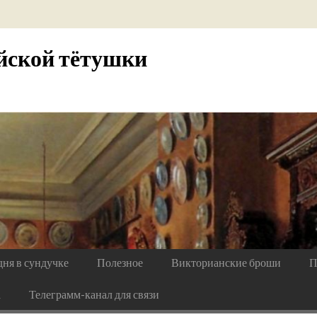
йской тётушки
дня в сундучке
Полезное
Викторианские броши
П
а
Телеграмм-канал для связи