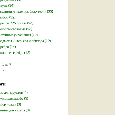
тунь (34)
елирные изделия, бижутерия (33)
рфор (32)
ребро 925 пробы (26)
иборы столовые (26)
стенные украшения (19)
едметы интерьера и обихода (19)
ребро (14)
оловое серебро (12)
1 из 9
>>
эги
за для фруктов (4)
жим для шарфа (3)
бор ложек (3)
пцы для сахара (3)