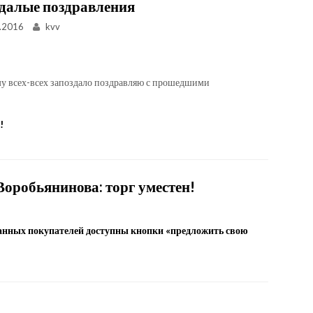
далые поздравления
.2016
kvv
му всех-всех запоздало поздравляю с прошедшими
!
Воробьянинова: торг уместен!
анных покупателей доступны кнопки «предложить свою