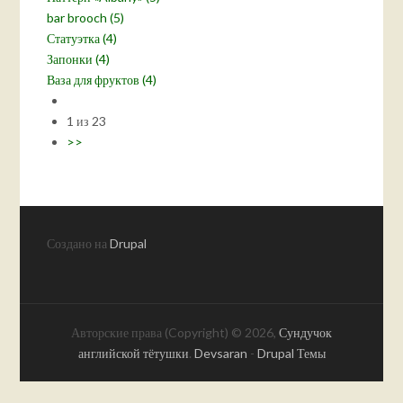
bar brooch (5)
Статуэтка (4)
Запонки (4)
Ваза для фруктов (4)
1 из 23
>>
Создано на
Drupal
Авторские права (Copyright) © 2026,
Сундучок
английской тётушки
.
Devsaran
-
Drupal Темы