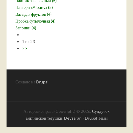
Чайник заварочный (5)
Паттерн «Albany» (5)
Ваза для фруктов (4)
Пробка бутылочная (4)
Запонки (4)
1 из 23
>>
Создано на
Drupal
Авторские права (Copyright) © 2026,
Сундучок
английской тётушки
.
Devsaran
-
Drupal Темы