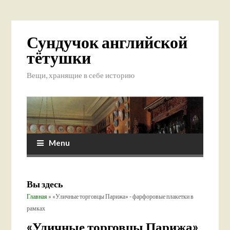
Сундучок английской
тётушки
Вещи, хранящие в себе историю
Menu
Вы здесь
Главная
» «Уличные торговцы Парижа» - фарфоровые плакетки в
рамках
«Уличные торговцы Парижа»