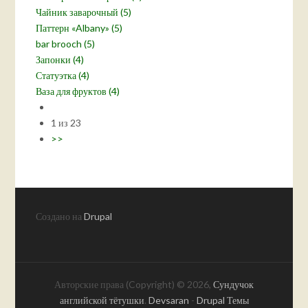
Чайник заварочный (5)
Паттерн «Albany» (5)
bar brooch (5)
Запонки (4)
Статуэтка (4)
Ваза для фруктов (4)
1 из 23
>>
Создано на
Drupal
Авторские права (Copyright) © 2026,
Сундучок
английской тётушки
.
Devsaran
-
Drupal Темы