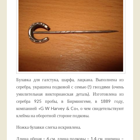
Булавка для галстука, шарфа, лацкана. Выполнена из
серебра, украшена подковой с семью (!) гвоздями (очень
умилительная викторианская деталь). Изготовлена из
серебра 925 пробы, в Бирмингеме, в 1889 году,
компанией «G W Harvey & Co», о чем свидетельствуют
клейма на оборотной стороне подковы.
Ножка булавки слегка искривлена.
Длина общая – 6 см, длина подковы – 1,4 см, ширина –