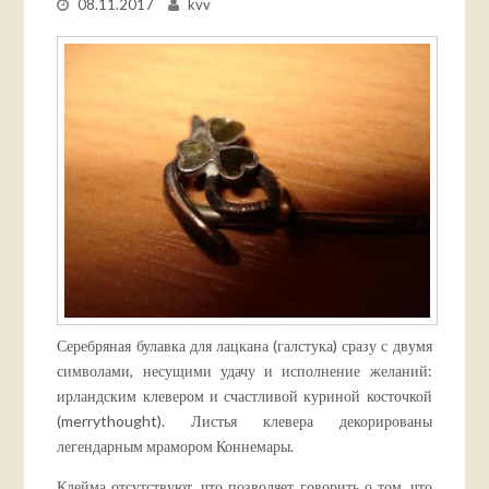
08.11.2017
kvv
Серебряная булавка для лацкана (галстука) сразу с двумя
символами, несущими удачу и исполнение желаний:
ирландским клевером и счастливой куриной косточкой
(merrythought). Листья клевера декорированы
легендарным мрамором Коннемары.
Клейма отсутствуют, что позволяет говорить о том, что