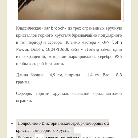
Классическая «bar brooch» из трех ограненных вручную
кристаллов горного хрусталя (чрезвычайно популярного
в тот период) и серебра. Клеймо мастера – «JP» (John
Power, Dublin, 1804-1860). «SS» – sterling silver, одно
из сокращений, которыми маркировалось серебро 925
пробы в старой Британии.
Длина броши – 4,9 см, ширина – 1,4 см. Вес – 8,3
грамма.
Серебро, горный хрусталь овальной бриллиантовой
огранки.
Подробнее
о Викторианская серебряная брошь с 3
кристаллами горного хрусталя
Войдите
или
зарегистрируйтесь
, чтобы отправлять