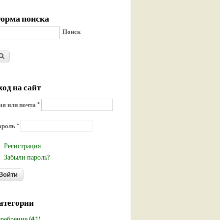
орма поиска
Поиск
ход на сайт
я или почта
*
ароль
*
Регистрация
Забыли пароль?
атегории
ребрение (41)