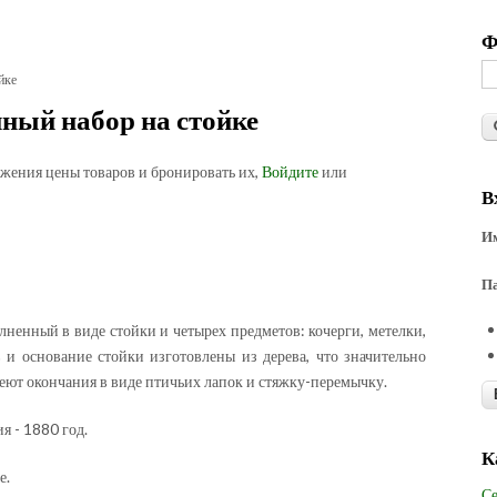
Ф
йке
ый набор на стойке
ожения цены товаров и бронировать их,
Войдите
или
В
Им
П
ненный в виде стойки и четырех предметов: кочерги, метелки,
и основание стойки изготовлены из дерева, что значительно
ют окончания в виде птичьих лапок и стяжку-перемычку.
я - 1880 год.
К
е.
Се