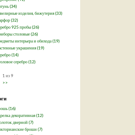
тунь (34)
елирные изделия, бижутерия (33)
рфор (32)
ребро 925 пробы (26)
иборы столовые (26)
едметы интерьера и обихода (19)
стенные украшения (19)
ребро (14)
оловое серебро (12)
1 из 9
>>
эги
ошь (16)
релка декоративная (12)
лоток дверной (7)
кторианские броши (7)