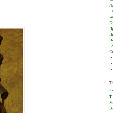
Ла
Юв
Фа
Се
Пр
Пр
На
Се
Ст
Т
Бр
Та
Мо
Ви