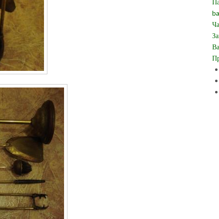
Па
ba
Ча
За
Ва
Пр