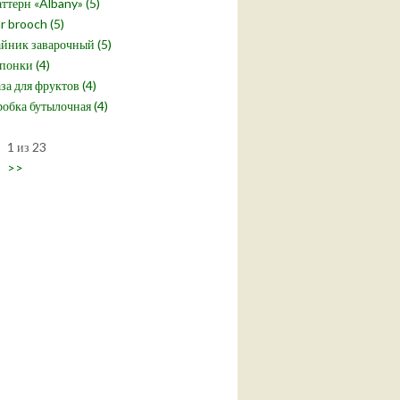
ттерн «Albany» (5)
r brooch (5)
йник заварочный (5)
понки (4)
за для фруктов (4)
обка бутылочная (4)
1 из 23
>>