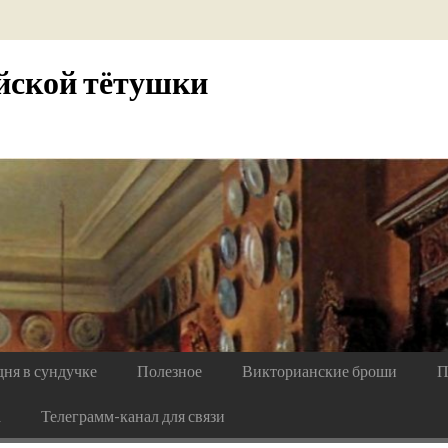
йской тётушки
дня в сундучке
Полезное
Викторианские броши
П
а
Телеграмм-канал для связи