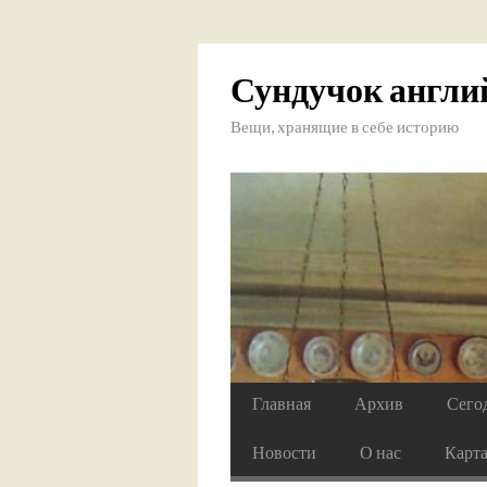
Сундучок англи
Вещи, хранящие в себе историю
Главная
Архив
Сего
Новости
О нас
Карт