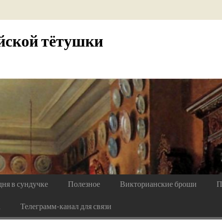
йской тётушки
дня в сундучке
Полезное
Викторианские броши
П
а
Телеграмм-канал для связи