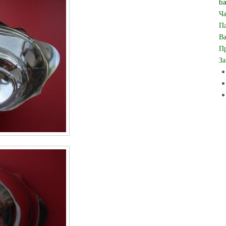
ba
Ча
Па
Ва
Пр
За