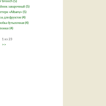
r brooch (5)
йник заварочный (5)
ттерн «Albany» (5)
за для фруктов (4)
обка бутылочная (4)
понки (4)
1 из 23
>>