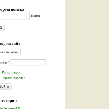
орма поиска
Поиск
ход на сайт
я или почта
*
ароль
*
Регистрация
Забыли пароль?
атегории
ребрение (41)