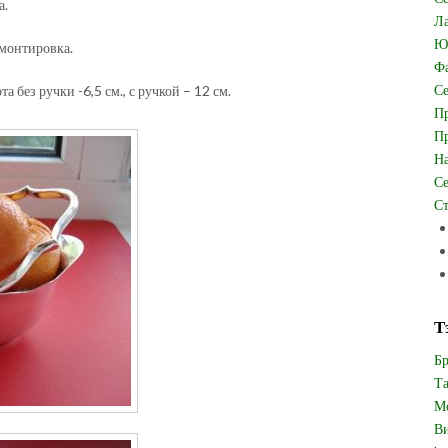
а.
Ла
Юв
 монтировка.
Фа
Се
а без ручки -6,5 см., с ручкой – 12 см.
Пр
Пр
На
Се
Ст
Т
Бр
Та
Мо
Ви