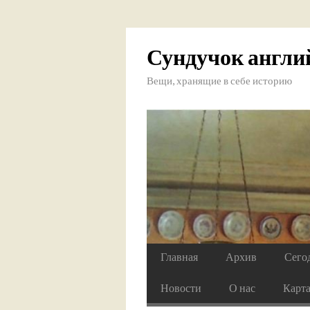
Сундучок англи
Вещи, хранящие в себе историю
Главная
Архив
Сего
Новости
О нас
Карт