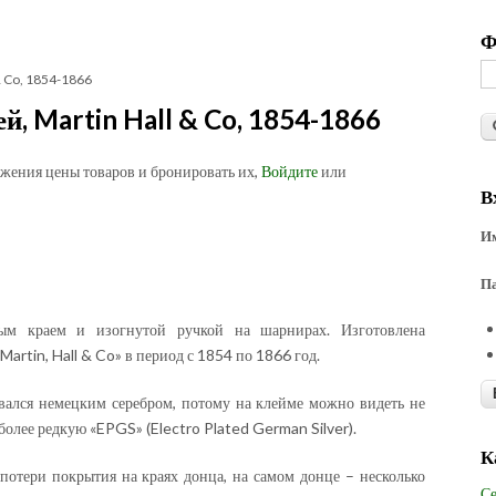
Ф
 & Co, 1854-1866
й, Martin Hall & Co, 1854-1866
ожения цены товаров и бронировать их,
Войдите
или
В
Им
П
тым краем и изогнутой ручкой на шарнирах. Изготовлена
artin, Hall & Co» в период с 1854 по 1866 год.
вался немецким серебром, потому на клейме можно видеть не
олее редкую «EPGS» (Electro Plated German Silver).
К
потери покрытия на краях донца, на самом донце – несколько
Се