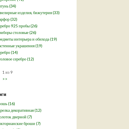
тунь (34)
елирные изделия, бижутерия (33)
рфор (32)
ребро 925 пробы (26)
иборы столовые (26)
едметы интерьера и обихода (19)
стенные украшения (19)
ребро (14)
оловое серебро (12)
1 из 9
>>
эги
ошь (16)
релка декоративная (12)
лоток дверной (7)
кторианские броши (7)