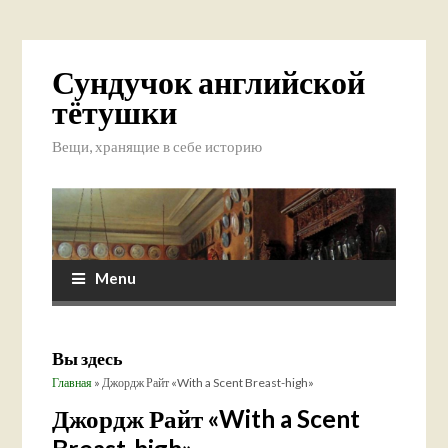
Сундучок английской
тётушки
Вещи, хранящие в себе историю
Menu
Вы здесь
Главная
» Джордж Райт «With a Scent Breast-high»
Джордж Райт «With a Scent