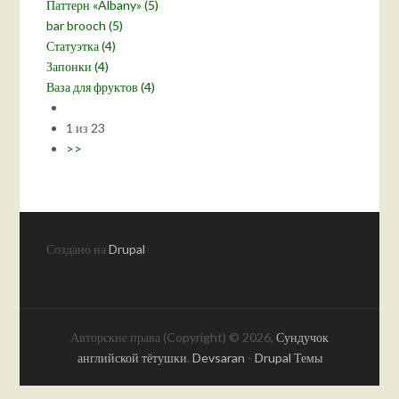
Паттерн «Albany» (5)
bar brooch (5)
Статуэтка (4)
Запонки (4)
Ваза для фруктов (4)
1 из 23
>>
Создано на
Drupal
Авторские права (Copyright) © 2026,
Сундучок
английской тётушки
.
Devsaran
-
Drupal Темы