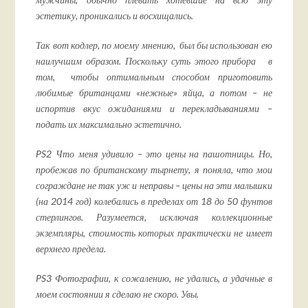
эстетику, проникались и восхищались.
Так вот кодлер, по моему мнению, был бы использован ею
наилучшим образом. Поскольку суть этого прибора в
том, чтобы оптимальным способом приготовить
любимые британцами «нежные» яйца, а потом – не
испортив вкус ожиданиями и перекладываниями –
подать их максимально эстетично.
PS
2
Что меня удивило – это цены на пашотницы. Но,
пробежав по британскому тырнету, я поняла, что мои
сограждане не так уж и неправы – цены на эти малышки
(на 2014 год) колебались в пределах от 18 до 50 фунтов
стерлингов. Разумеется, исключая коллекционные
экземпляры, стоимость которых практически не имеет
верхнего предела.
PS
3
Фотографии, к сожалению, не удались, а удачные в
моем состоянии я сделаю не скоро. Увы.