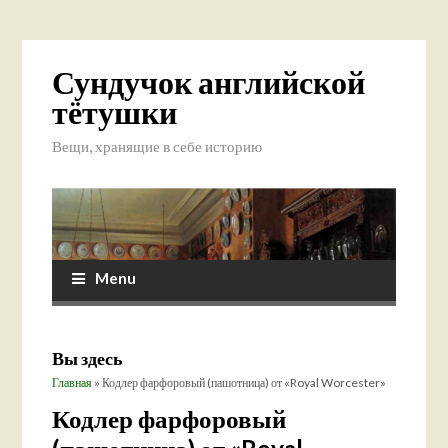
Сундучок английской
тётушки
Вещи, хранящие в себе историю
Menu
Вы здесь
Главная
» Кодлер фарфоровый (пашотница) от «Royal Worcester»
Кодлер фарфоровый