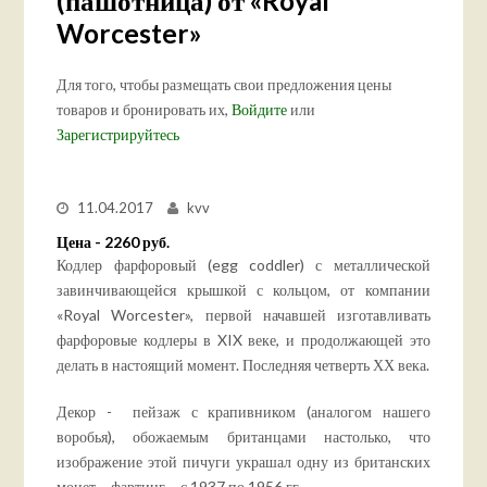
(пашотница) от «Royal
Worcester»
Для того, чтобы размещать свои предложения цены
товаров и бронировать их,
Войдите
или
Зарегистрируйтесь
11.04.2017
kvv
Цена - 2260 руб.
Кодлер фарфоровый (egg coddler) с металлической
завинчивающейся крышкой с кольцом, от компании
«Royal Worcester», первой начавшей изготавливать
фарфоровые кодлеры в XIX веке, и продолжающей это
делать в настоящий момент. Последняя четверть ХХ века.
Декор - пейзаж с крапивником (аналогом нашего
воробья), обожаемым британцами настолько, что
изображение этой пичуги украшал одну из британских
монет – фартинг – с 1937 по 1956 гг.