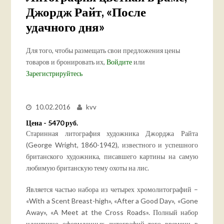
Джордж Райт, «После
удачного дня»
Для того, чтобы размещать свои предложения цены
товаров и бронировать их,
Войдите
или
Зарегистрируйтесь
10.02.2016
kvv
Цена - 5470 руб.
Старинная литография художника Джорджа Райта
(George Wright, 1860-1942), известного и успешного
британского художника, писавшего картины на самую
любимую британскую тему охоты на лис.
Является частью набора из четырех хромолитографий –
«With a Scent Breast-high», «After a Good Day», «Gone
Away», «A Meet at the Cross Roads». Полный набор
идентично оформленных литографий того времени в