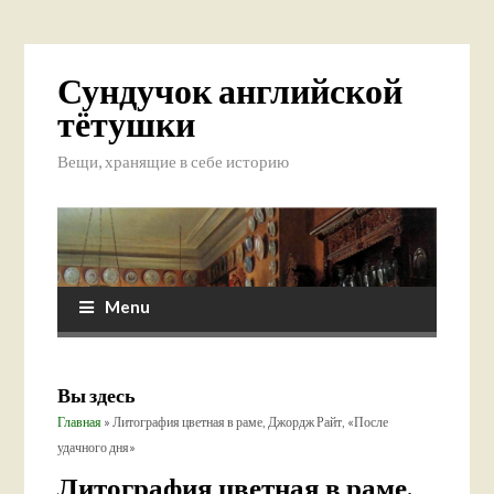
Сундучок английской
тётушки
Вещи, хранящие в себе историю
Menu
Вы здесь
Главная
» Литография цветная в раме, Джордж Райт, «После
удачного дня»
Литография цветная в раме,