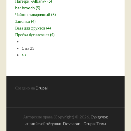
Паттерн «Albany» (5)
bar brooch (5)
Чайник заварочный (5)
Запонки (4)
Ваза для фруктов (4)
Пробка бутылочная (4)
1 из 23
>>
Создано на
Drupal
Авторские права (Copyright) © 2026,
Сундучок
английской тётушки
.
Devsaran
-
Drupal Темы