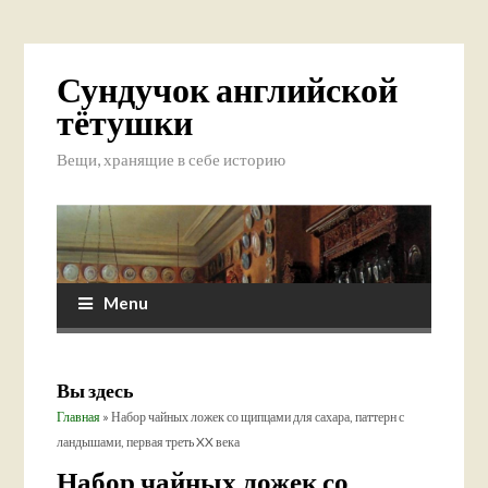
Сундучок английской
тётушки
Вещи, хранящие в себе историю
Menu
Вы здесь
Главная
» Набор чайных ложек со щипцами для сахара, паттерн с
ландышами, первая треть XX века
Набор чайных ложек со