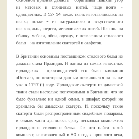
из матовых и глянцевых нитей, чаще всего –
одноцветных. В 12- 14 веках ткань изготавливалась из
шелка, позже – из натурального и искусственного
шелков, льна, шерсти, металлических нитей. Шла она на
обивку мебели, обои, одежду, с появлением столового
белья – на изготовление скатертей и салфеток.
В Британии основным поставщиком столового белья из
дамаста стала Ирландия. И одним из самых известных
ирландских производителей его была компания
«Dorcas», по некоторым данным появившаяся на рынке
уже в 1747 (!) году. Ирландские скатерти из дамасской
ткани стали настолько популярными в Британии, что не
было буквально ни одной семьи, в шкафах которой не
хранилась бы дамасская скатерть. И, поскольку такие
скатерти были распространенным свадебным подарком,
в семьях часто хранилось сразу несколько комплектов
ирландского столового белья. Так что найти такой
комплект, изготовленный в 50-х годах прошлого века,