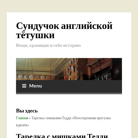
Сундучок английской
тётушки
Вещи, хранящие в себе историю
Menu
Вы здесь
Главная
» Тарелка с мишками Тедди «Неосторожная прогулка
вдвоём»
Тарелка с мишками Тедди