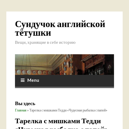
Сундучок английской
тётушки
Вещи, хранящие в себе историю
Menu
Вы здесь
Главная
» Тарелка с мишками Тедди «Чудесная рыбалка с папой»
Тарелка с мишками Тедди