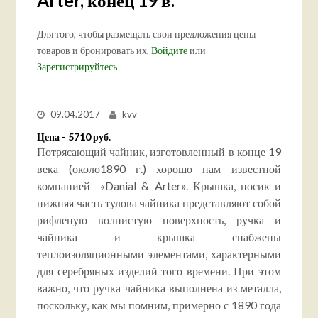
Arter, конец 19 в.
Для того, чтобы размещать свои предложения цены
товаров и бронировать их,
Войдите
или
Зарегистрируйтесь
09.04.2017
kvv
Цена - 5710 руб.
Потрясающий
чайник, изготовленный в конце 19
века (
около
1890 г.) хорошо нам известной
компанией «Danial & Arter»
.
Крышка, носик и
нижняя часть
тулова чайника представляют собой
рифленую волнистую поверхность, ручка и
чайника и крышка снабжены
теплоизоляционными элементами, характерными
для серебряных изделий того времени.
При этом
важно
,
что
ручка
чайника
выполнена из
металл
а,
поскольку,
как мы помним, примерно с 1890 года