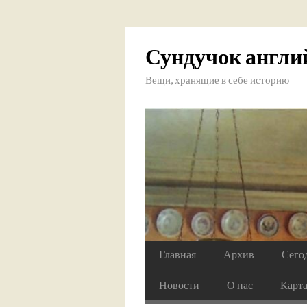
Сундучок англи
Вещи, хранящие в себе историю
Главная
Архив
Сего
Новости
О нас
Карт