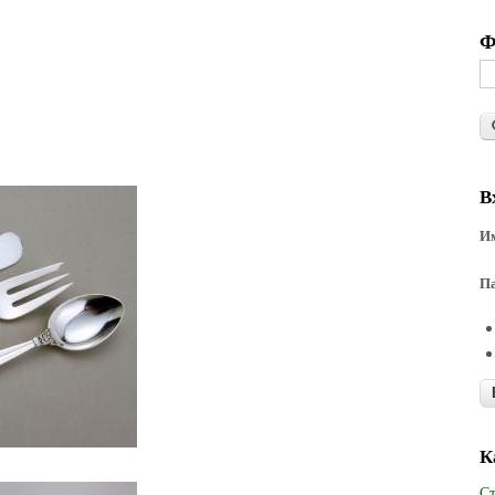
Ф
В
Им
П
К
Ст