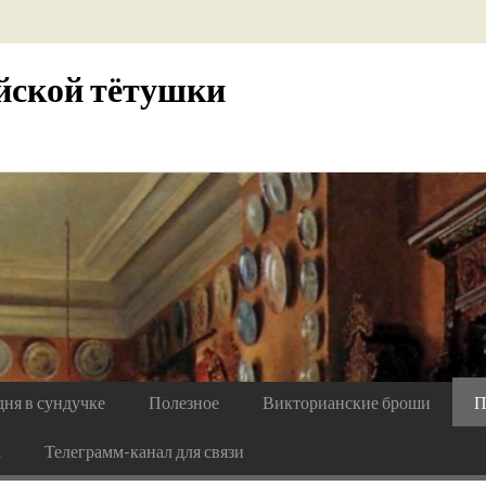
йской тётушки
дня в сундучке
Полезное
Викторианские броши
П
а
Телеграмм-канал для связи