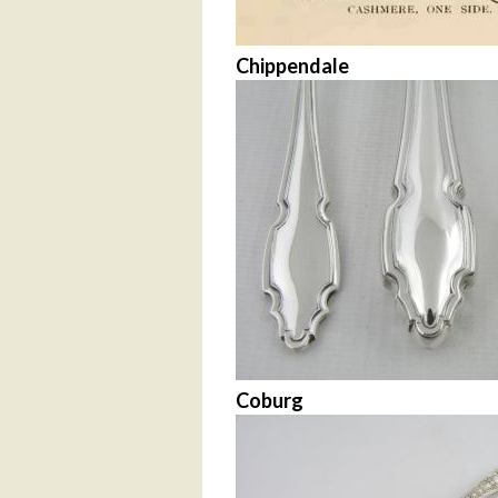
Chippendale
Coburg