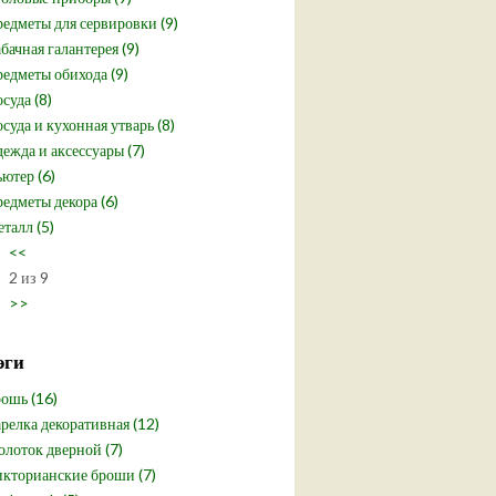
едметы для сервировки (9)
бачная галантерея (9)
едметы обихода (9)
суда (8)
суда и кухонная утварь (8)
ежда и аксессуары (7)
ютер (6)
едметы декора (6)
талл (5)
<<
2 из 9
>>
эги
ошь (16)
релка декоративная (12)
лоток дверной (7)
кторианские броши (7)