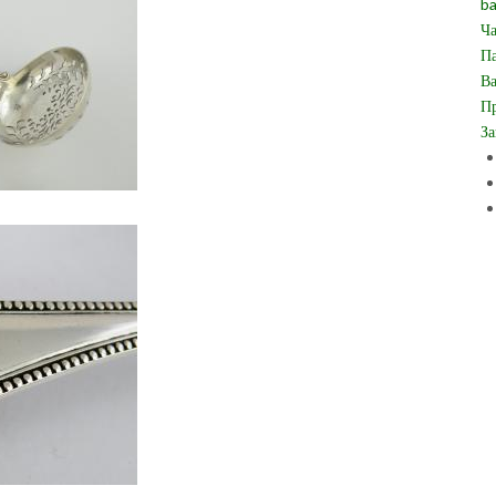
ba
Ча
Па
Ва
Пр
За