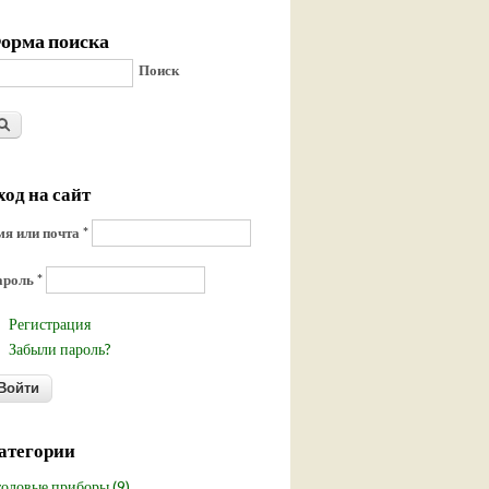
орма поиска
Поиск
ход на сайт
я или почта
*
ароль
*
Регистрация
Забыли пароль?
атегории
оловые приборы (9)