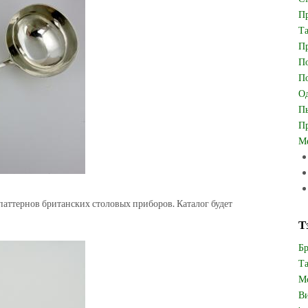
Пр
Та
Пр
По
По
Од
Пь
Пр
Ме
паттернов британских столовых приборов. Каталог будет
Т
Бр
Та
Мо
Ви