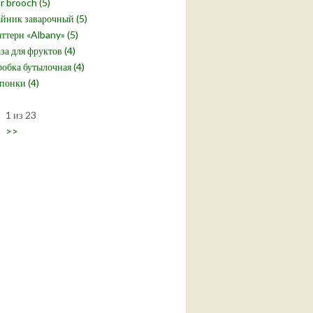
r brooch (5)
йник заварочный (5)
ттерн «Albany» (5)
за для фруктов (4)
обка бутылочная (4)
понки (4)
1 из 23
>>