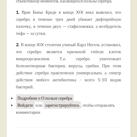
сбъективно)) моментов, касающихся пользы серебра.
1.
Врач Бенье Креде в конце XIX века выяснил, что
серебро в течение трех дней убивает дифтерийную
палочку, в течение двух — стафилококки, а возбудитель
тифа — за сутки.
2.
В конце XIX столетия ученый Карл Негель установил,
что серебро является причиной гибели клеток
микроорганизмов. Т.е. серебро уничтожает
болезнетворные бактерии, вирусы, грибки. При этом
действие серебра практически универсально, а спектр
действия любого антибиотика - всего 5-10 видов
бактерий.
Подробнее
о О пользе серебра
Войдите
или
зарегистрируйтесь
, чтобы отправлять
комментарии