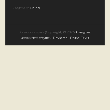
Создано на
Drupal
Авторские права (Copyright) © 2026,
Сундучок
английской тётушки
.
Devsaran
-
Drupal Темы