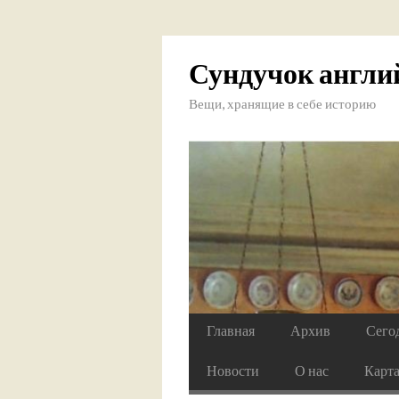
Сундучок англи
Вещи, хранящие в себе историю
Главная
Архив
Сего
Новости
О нас
Карт