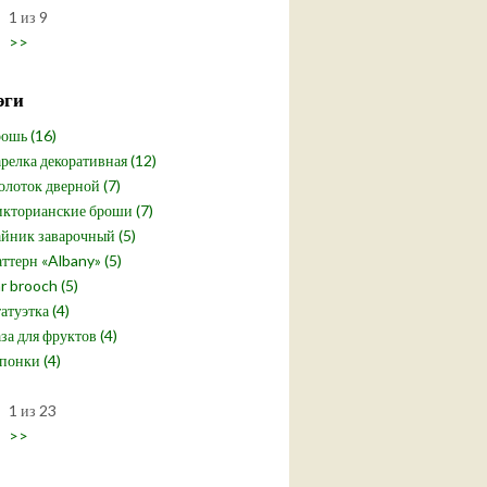
1 из 9
>>
эги
ошь (16)
релка декоративная (12)
лоток дверной (7)
кторианские броши (7)
йник заварочный (5)
ттерн «Albany» (5)
r brooch (5)
атуэтка (4)
за для фруктов (4)
понки (4)
1 из 23
>>