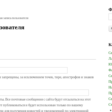
Ф
ая запись пользователя
зователя
К
Се
Ла
Юв
Фа
Се
запрещены, за исключением точек, тире, апострофов и знаков
Пр
На
Пр
Се
. Все почтовые сообщения с сайта будут отсылаться на этот
Ст
ет публиковаться и будет использован только по вашему
ли для получения новостей и уведомлений по электронной