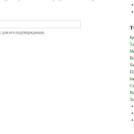
Т
с для его подтверждения.
Бр
Та
Мо
Ви
Ча
Па
ba
Ст
Ва
За