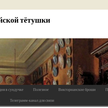
йской тётушки
дня в сундучке
Полезное
Викторианские броши
П
а
Телеграмм-канал для связи