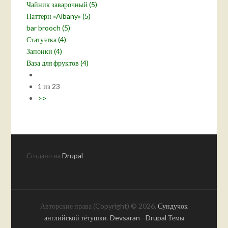
Чайник заварочный (5)
Паттерн «Albany» (5)
bar brooch (5)
Статуэтка (4)
Запонки (4)
Ваза для фруктов (4)
1 из 23
>>
Создано на
Drupal
Авторские права (Copyright) © 2026,
Сундучок
английской тётушки
.
Devsaran
-
Drupal Темы