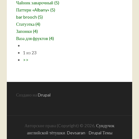
Чайник заварочный (5)
Паттерн «Albany» (5)
bar brooch (5)
Статуэтка (4)
Запонки (4)
Ваза для фруктов (4)
1 из 23
>>
Создано на
Drupal
Авторские права (Copyright) © 2026,
Сундучок
английской тётушки
.
Devsaran
-
Drupal Темы