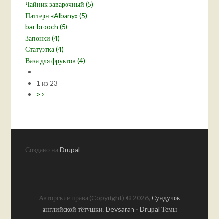
Чайник заварочный (5)
Паттерн «Albany» (5)
bar brooch (5)
Запонки (4)
Статуэтка (4)
Ваза для фруктов (4)
1 из 23
>>
Создано на
Drupal
Авторские права (Copyright) © 2026,
Сундучок
английской тётушки
.
Devsaran
-
Drupal Темы